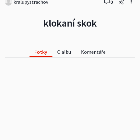
kralupystrachov
0
klokaní skok
Fotky
O albu
Komentáře