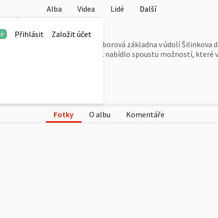
Alba
Videa
Lidé
Další
ské legendy
Přihlásit
Založit účet
vé
 na novém místě, neboť naše táborová základna v údolí Šilinkova 
bá skála v Českém ráji, nám však nabídlo spoustu možností, které 
ují momenty z táborového života.
Fotky
O albu
Komentáře