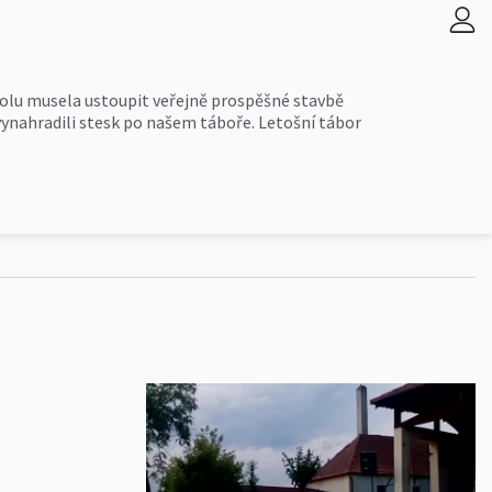
dolu musela ustoupit veřejně prospěšné stavbě
vynahradili stesk po našem táboře. Letošní tábor