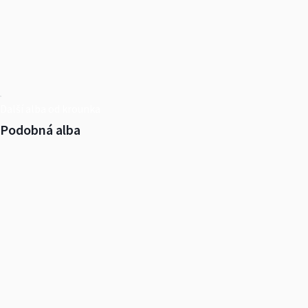
Další alba od krounka
Podobná alba