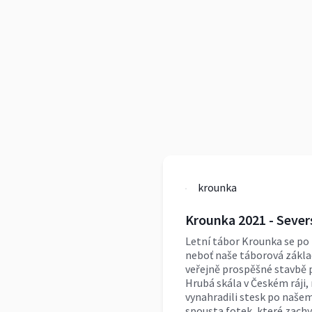
krounka
Krounka 2021 - Sever
Letní tábor Krounka se po
neboť naše táborová základ
veřejně prospěšné stavbě p
Hrubá skála v Českém ráji
vynahradili stesk po našem 
spousta fotek, které zach