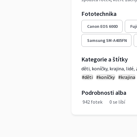
Fototechnika
Canon EOS 600D
Fuj
Samsung SM-A405FN
Kategorie a štítky
děti
,
koníčky
,
krajina
,
lidé
,
#děti
#koníčky
#krajina
Podrobnosti alba
942 fotek
0 se líbí