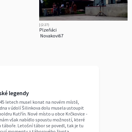
| (2:27)
Plzeňáci
Novakovi67
ské legendy
 45 letech musel konat na novém místě,
na v údolí Šilinkova dolu musela ustoupit
oldru Kutřín. Nové místo u obce Krčkovice -
, nám však nabídlo spoustu možností, které
táboře. Letošní tábor se povedl, tak je tu
ycují momenty z táborového života.