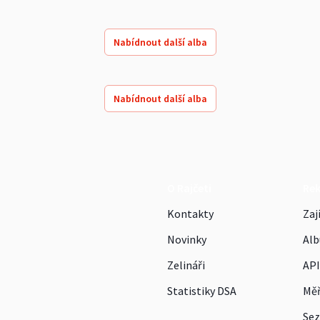
Nabídnout další alba
Nabídnout další alba
O Rajčeti
Re
Kontakty
Zaj
Novinky
Alb
Zelináři
API
Statistiky DSA
Měř
Sez