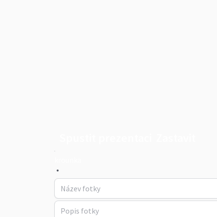
Spustit prezentaci
Zastavit
krounka
•