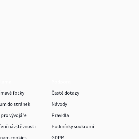
klama
Podpora
ímavé fotky
Časté dotazy
um do stránek
Návody
 pro vývojáře
Pravidla
ení návštěvnosti
Podmínky soukromí
nam cookies
GDPR