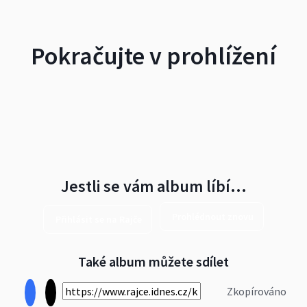
Pokračujte v prohlížení
Jestli se vám album líbí…
Prohlédnout znovu
Přihlásit se na Rajče
Také album můžete sdílet
Zkopírováno