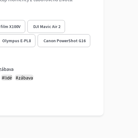
ifilm X100V
DJI Mavic Air 2
Olympus E-PL8
Canon PowerShot G16
zábava
#lidé
#zábava