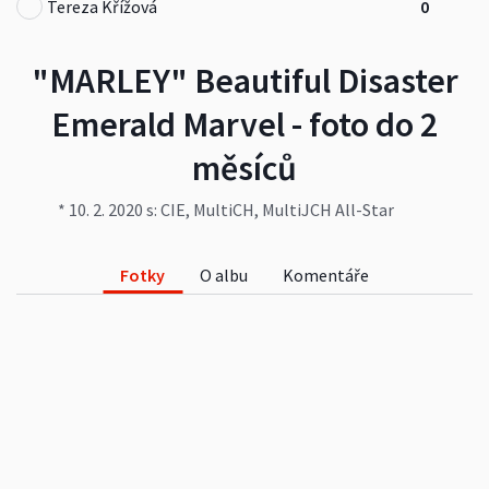
Tereza Křížová
0
"MARLEY" Beautiful Disaster
Emerald Marvel - foto do 2
měsíců
* 10. 2. 2020 s: CIE, MultiCH, MultiJCH All-Star
Alonso Atagora d: CH Any od Ptačího dolu
www.emeraldmarvel.cz
Fotky
O albu
Komentáře