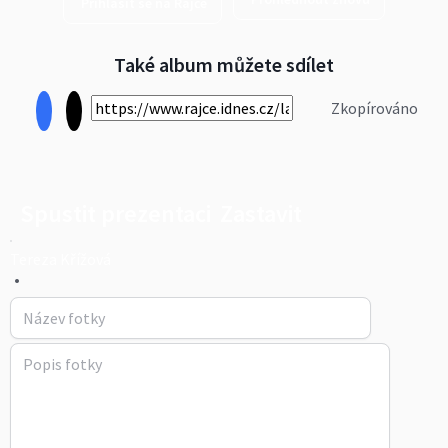
Přihlásit se na Rajče
Také album můžete sdílet
Zkopírováno
Spustit prezentaci
Zastavit
Tereza Křížová
•