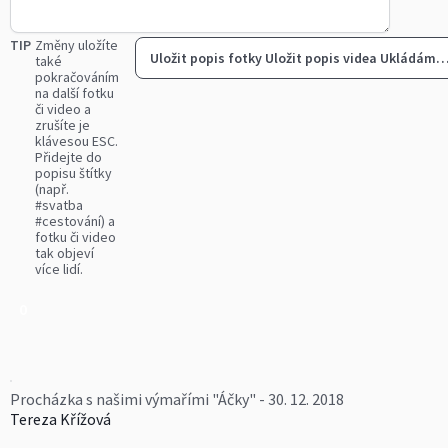
TIP
Změny uložíte
Uložit popis fotky
Uložit popis videa
Ukládám
také
pokračováním
na další fotku
či video a
zrušíte je
klávesou ESC.
Přidejte do
popisu štítky
(např.
#svatba
#cestování) a
fotku či video
tak objeví
více lidí.
0
Procházka s našimi výmařími "Áčky" - 30. 12. 2018
Tereza Křížová