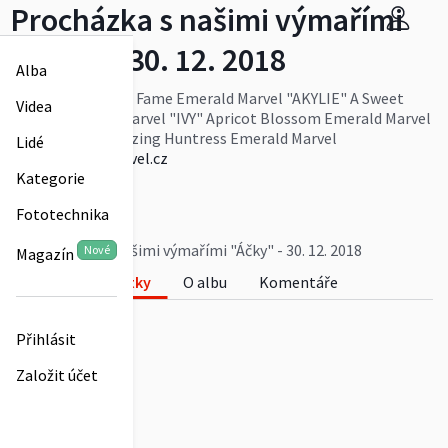
Procházka s našimi výmařími
"Áčky" - 30. 12. 2018
Alba
"VIGO" A Touch of Fame Emerald Marvel "AKYLIE" A Sweet
Videa
Dream Emerald Marvel "IVY" Apricot Blossom Emerald Marvel
"SCARLETT" Amazing Huntress Emerald Marvel
Lidé
www.emeraldmarvel.cz
Více
Kategorie
Tereza Křížová
Fototechnika
0
Procházka s našimi výmařími "Áčky" - 30. 12. 2018
Nové
Magazín
Fotky
O albu
Komentáře
0
Přihlásit
Založit účet