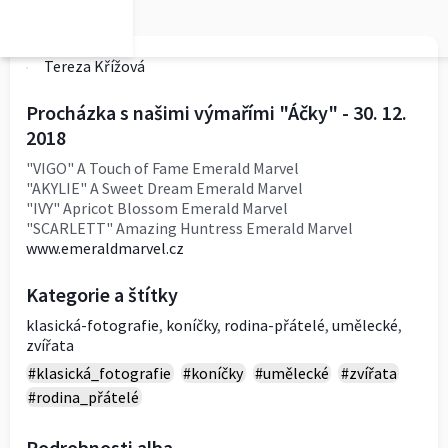
Tereza Křížová
Procházka s našimi výmařími "Áčky" - 30. 12.
2018
"VIGO" A Touch of Fame Emerald Marvel
"AKYLIE" A Sweet Dream Emerald Marvel
"IVY" Apricot Blossom Emerald Marvel
"SCARLETT" Amazing Huntress Emerald Marvel
www.emeraldmarvel.cz
Kategorie a štítky
klasická-fotografie
,
koníčky
,
rodina-přátelé
,
umělecké
,
zvířata
#klasická_fotografie
#koníčky
#umělecké
#zvířata
#rodina_přátelé
Podrobnosti alba