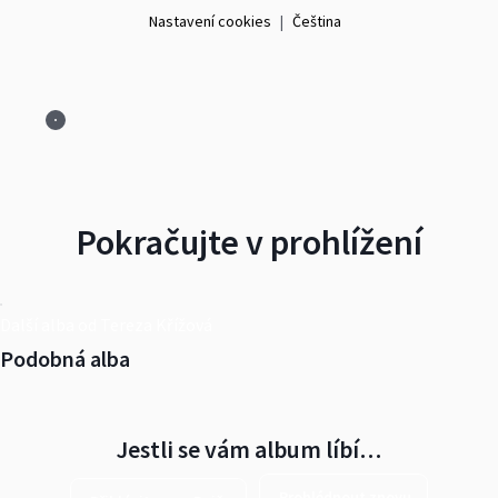
Nastavení cookies
|
Čeština
Pokračujte v prohlížení
Další alba od Tereza Křížová
Podobná alba
Jestli se vám album líbí…
Prohlédnout znovu