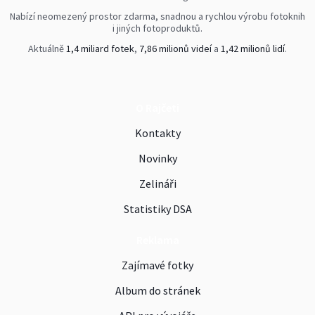
Nabízí neomezený prostor zdarma, snadnou a rychlou výrobu fotoknih
i jiných fotoproduktů.
Aktuálně
1,4 miliard fotek
,
7,86 milionů videí
a
1,42 milionů lidí
.
O Rajčeti
Kontakty
Novinky
Zelináři
Statistiky DSA
Reklama
Zajímavé fotky
Album do stránek