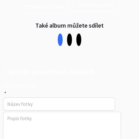
Prohlédnout znovu
Přihlásit se na Rajče
Také album můžete sdílet
Spustit prezentaci
Zastavit
Tereza Křížová
•