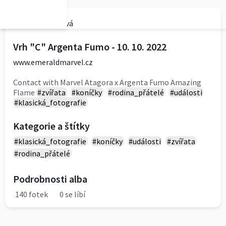
Tereza Křížová
Vrh "C" Argenta Fumo - 10. 10. 2022
www.emeraldmarvel.cz
Contact with Marvel Atagora x Argenta Fumo Amazing
Flame
#zvířata
#koníčky
#rodina_přátelé
#události
#klasická_fotografie
Kategorie a štítky
#klasická_fotografie
#koníčky
#události
#zvířata
#rodina_přátelé
Podrobnosti alba
140 fotek
0 se líbí