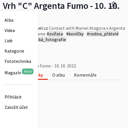
Vrh "C" Argenta Fumo - 10. 10.
2022
Alba
www.emeraldmarvel.cz
Contact with Marvel Atagora x Argenta
Videa
Fumo Amazing Flame
#zvířata
#koníčky
#rodina_přátelé
#události
#klasická_fotografie
Lidé
Více
Kategorie
Tereza Křížová
0
Fototechnika
Vrh "C" Argenta Fumo - 10. 10. 2022
Nové
Magazín
Fotky
O albu
Komentáře
0
Přihlásit
Založit účet