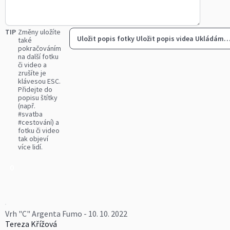
TIP
Změny uložíte
Uložit popis fotky
Uložit popis videa
Ukládám
také
pokračováním
na další fotku
či video a
zrušíte je
klávesou ESC.
Přidejte do
popisu štítky
(např.
#svatba
#cestování) a
fotku či video
tak objeví
více lidí.
0
Vrh "C" Argenta Fumo - 10. 10. 2022
Tereza Křížová