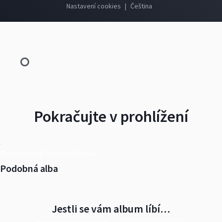
Nastavení cookies
|
Čeština
Pokračujte v prohlížení
Další alba od Tereza Křížová
Podobná alba
Jestli se vám album líbí…