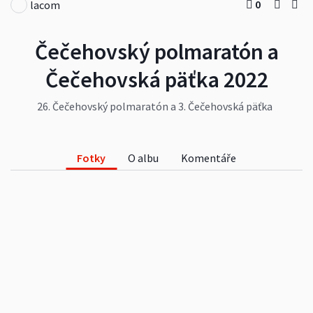
0
lacom
Čečehovský polmaratón a
Čečehovská päťka 2022
26. Čečehovský polmaratón a 3. Čečehovská päťka
dňa 24.04.2022. Víťazmi hlavného behu na
polmaratónskej trati Jozef Urban a Jarmila
Vitovičová. Fotogaléria je tvorená súborom
Fotky
O albu
Komentáře
fotografii z dvoch fotoaparátov