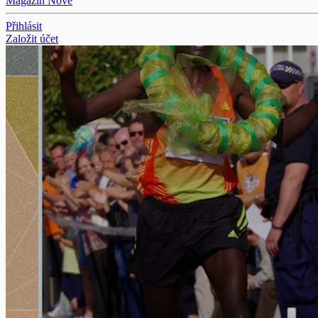
Magazín
Nové
Přihlásit
Založit účet