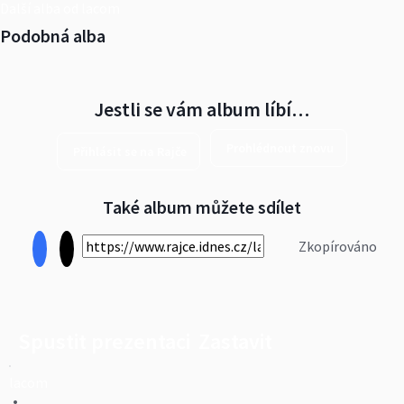
Další alba od lacom
Podobná alba
Jestli se vám album líbí…
Prohlédnout znovu
Přihlásit se na Rajče
Také album můžete sdílet
Zkopírováno
Spustit prezentaci
Zastavit
lacom
•