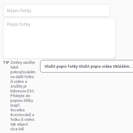
TIP
Změny uložíte
Uložit popis fotky
Uložit popis videa
Ukládám
také
pokračováním
na další fotku
či video a
zrušíte je
klávesou ESC.
Přidejte do
popisu štítky
(např.
#svatba
#cestování) a
fotku či video
tak objeví
více lidí.