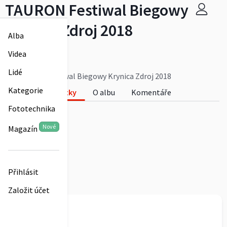
TAURON Festiwal Biegowy
Krynica Zdroj 2018
Alba
lacom
Videa
0
Lidé
TAURON Festiwal Biegowy Krynica Zdroj 2018
Kategorie
Fotky
O albu
Komentáře
Fototechnika
0
Nové
Magazín
Přihlásit
Založit účet
lacom