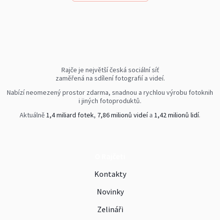
Rajče je největší česká sociální síť
zaměřená na sdílení fotografií a videí.
Nabízí neomezený prostor zdarma, snadnou a rychlou výrobu fotoknih
i jiných fotoproduktů.
Aktuálně
1,4 miliard fotek
,
7,86 milionů videí
a
1,42 milionů lidí
.
O Rajčeti
Kontakty
Novinky
Zelináři