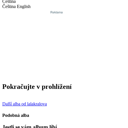
Čeština
Čeština
English
Pokračujte v prohlížení
Další alba od lalakralova
Podobná alba
Jestli se vám album líbí…