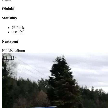
Období
Statistiky
76 fotek
0 se líbí
Nastavení
Nahlásit album