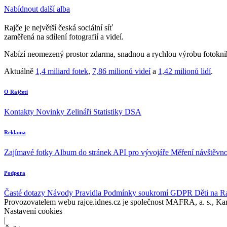
Nabídnout další alba
Rajče je největší česká sociální síť
zaměřená na sdílení fotografií a videí.
Nabízí neomezený prostor zdarma, snadnou a rychlou výrobu fotoknih
Aktuálně
1,4 miliard fotek
,
7,86 milionů videí
a
1,42 milionů lidí
.
O Rajčeti
Kontakty
Novinky
Zelináři
Statistiky DSA
Reklama
Zajímavé fotky
Album do stránek
API pro vývojáře
Měření návštěvno
Podpora
Časté dotazy
Návody
Pravidla
Podmínky soukromí
GDPR
Děti na R
Provozovatelem webu rajce.idnes.cz je společnost MAFRA, a. s., Ka
Nastavení cookies
|