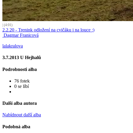
| (4:01)
2.2.20 - Trenink odložení na cvičáku i na louce :)
Dagmar Franicová
lalakralova
3.7.2013 U Hejhalů
Podrobnosti alba
76 fotek
0 se líbí
Další alba autora
Nabídnout další alba
Podobná alba