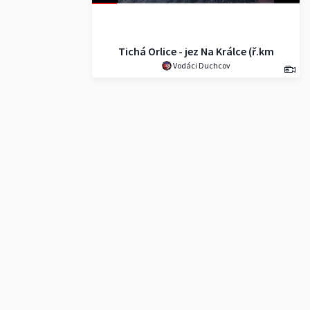
Tichá Orlice - jez Na Králce (ř.km
Vodáci Duchcov
8,3