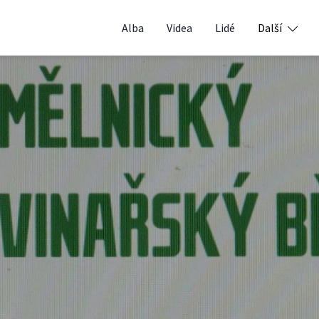
Alba
Videa
Lidé
Další