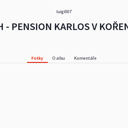
luigi007
 - PENSION KARLOS V KOŘENOV
Fotky
O albu
Komentáře