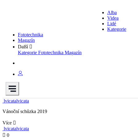
Alba
Videa
Lidé
Kategorie
Fototechnika
Magazín
Další
Kategorie
Fototechnika
Magazín
lvicatalvicata
Vánoční schůzka 2019
Více
lvicatalvicata
0