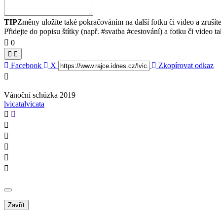
TIP
Změny uložíte také pokračováním na další fotku či video a zrušít
Přidejte do popisu štítky (např. #svatba #cestování) a fotku či video tak
0
Facebook
X
Zkopírovat odkaz
Vánoční schůzka 2019
lvicatalvicata
Zavřít