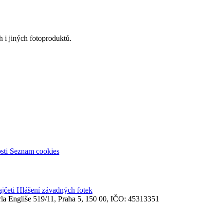
 i jiných fotoproduktů.
sti
Seznam cookies
ajčeti
Hlášení závadných fotek
rla Engliše 519/11, Praha 5, 150 00, IČO: 45313351