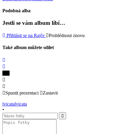
Podobná alba
Jestli se vám album líbí…
Přihlásit se na Rajče
Prohlédnout znovu
Také album můžete sdílet
Spustit prezentaci
Zastavit
lvicatalvicata
•