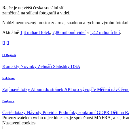
Rajče je největší česká sociální síť
zaměřená na sdílení fotografií a videí.
Nabízí neomezený prostor zdarma, snadnou a rychlou výrobu fotoknih
Aktuálně
1,4 miliard fotek
,
7,86 milionů videí
a
1,42 milionů lidí
.
O Rajčeti
Kontakty
Novinky
Zelináři
Statistiky DSA
Reklama
Zajímavé fotky
Album do stránek
API pro vývojáře
Měření návštěvno
Podpora
Časté dotazy
Návody
Pravidla
Podmínky soukromí
GDPR
Děti na R
Provozovatelem webu rajce.idnes.cz je společnost MAFRA, a. s., Ka
Nastavení cookies
|