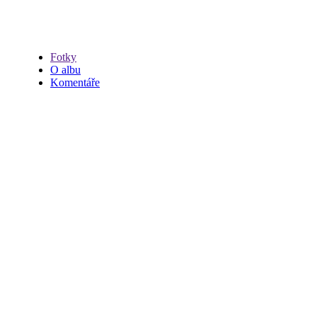
Fotky
O albu
Komentáře