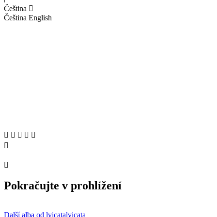
Čeština
Čeština
English
Pokračujte v prohlížení
Další alba od lvicatalvicata