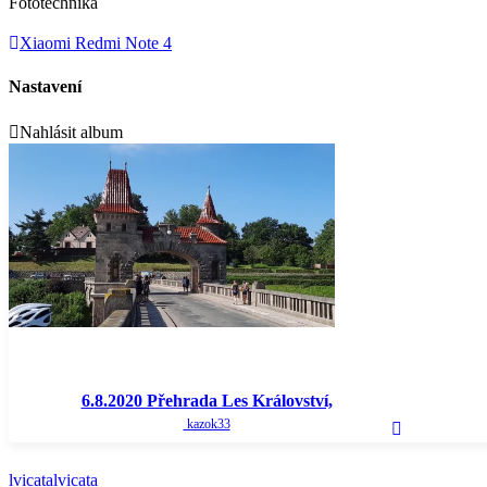
Fototechnika
Xiaomi Redmi Note 4
Nastavení
Nahlásit album
6.8.2020 Přehrada Les Království,
kazok33
Ratibořice, Babiččino údolí
lvicatalvicata