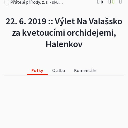
0
Přátelé přírody, z. s. - skupina Malá liška
22. 6. 2019 :: Výlet Na Valašsko
za kvetoucími orchidejemi,
Halenkov
Fotky
O albu
Komentáře