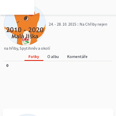
24. - 28. 10. 2015 :: Na Chřiby nejen
na hřiby, Spytihněv a okolí
Fotky
O albu
Komentáře
0