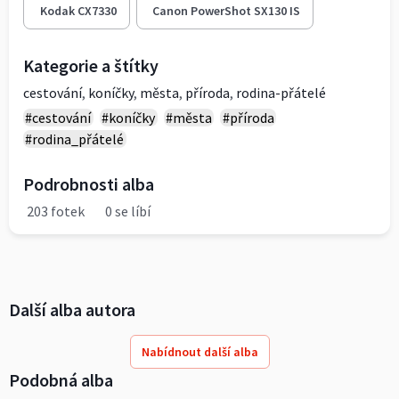
Kodak CX7330
Canon PowerShot SX130 IS
Kategorie a štítky
cestování
,
koníčky
,
města
,
příroda
,
rodina-přátelé
#cestování
#koníčky
#města
#příroda
#rodina_přátelé
Podrobnosti alba
203 fotek
0 se líbí
Další alba autora
Nabídnout další alba
Podobná alba