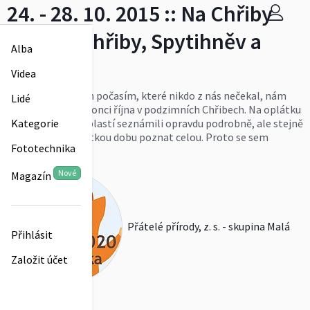
24. - 28. 10. 2015 :: Na Chřiby
nejen na hřiby, Spytihněv a
Alba
okolí
Videa
Pět dnů s krásným počasím, které nikdo z nás nečekal, nám
Lidé
bylo dopřáno na konci října v podzimních Chřibech. Na oplátku
jsme se s touto oblastí seznámili opravdu podrobně, ale stejně
Kategorie
ji nelze za tak krátkou dobu poznat celou. Proto se sem
Fototechnika
zkusíme vrátit.
Více
Nové
Magazín
Přátelé přírody, z. s. - skupina Malá
Přihlásit
Založit účet
liška
0