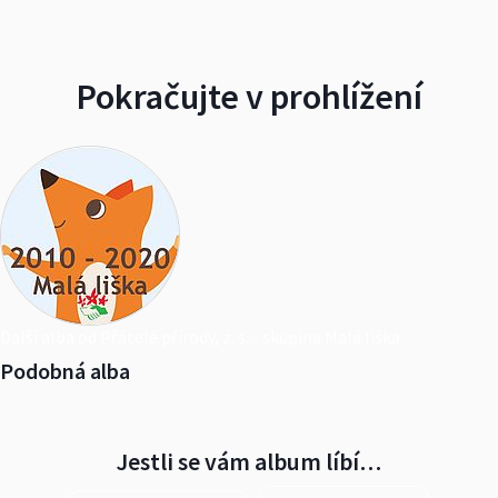
Pokračujte v prohlížení
Další alba od Přátelé přírody, z. s. - skupina Malá liška
Podobná alba
Jestli se vám album líbí…