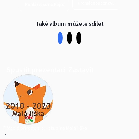
Prohlédnout znovu
Přihlásit se na Rajče
Také album můžete sdílet
Spustit prezentaci
Zastavit
Přátelé přírody, z. s. - skupina Malá liška
•