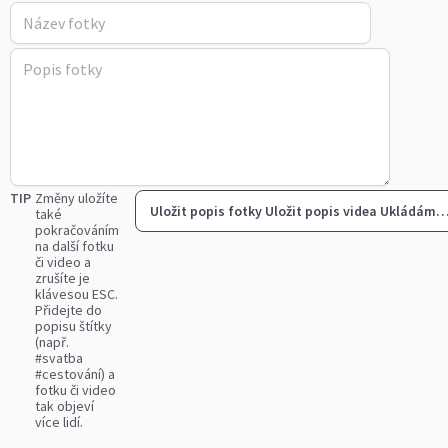
TIP
Změny uložíte
Uložit popis fotky
Uložit popis videa
Ukládám
také
pokračováním
na další fotku
či video a
zrušíte je
klávesou ESC.
Přidejte do
popisu štítky
(např.
#svatba
#cestování) a
fotku či video
tak objeví
více lidí.