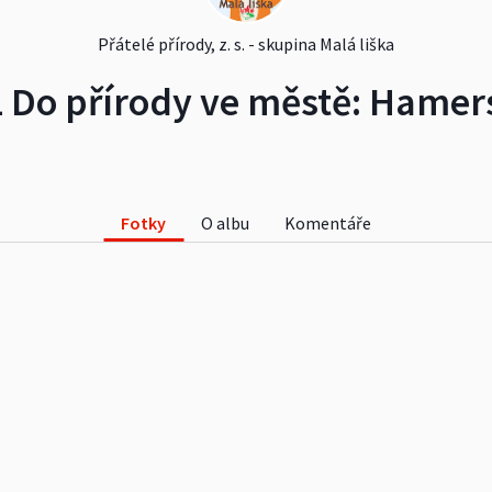
Přátelé přírody, z. s. - skupina Malá liška
21 Do přírody ve městě: Hame
Fotky
O albu
Komentáře