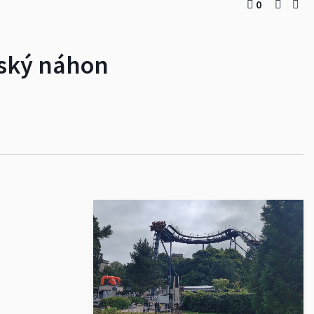
0
rský náhon
Pokračovat ve sledování