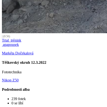
| (0:56)
Trial_trénink
apapousek
Markéta Dočekalová
Těškovský okruh 12.3.2022
Fototechnika
Nikon Z50
Podrobnosti alba
239 fotek
0 se líbí