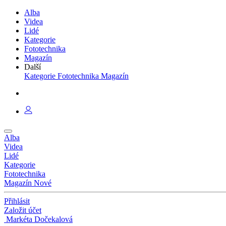
Alba
Videa
Lidé
Kategorie
Fototechnika
Magazín
Další
Kategorie
Fototechnika
Magazín
Alba
Videa
Lidé
Kategorie
Fototechnika
Magazín
Nové
Přihlásit
Založit účet
Markéta Dočekalová