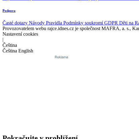
Podpora
Časté dotazy
Návody
Pravidla
Podmínky soukromí
GDPR
Děti na R
Provozovatelem webu rajce.idnes.cz je společnost MAFRA, a. s., Ka
Nastavení cookies
|
Čeština
Čeština
English
Pokračujte v prohlížení