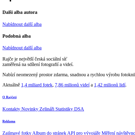
Další alba autora
Nabídnout další alba
Podobná alba
Nabídnout další alba
Rajče je největší česká sociální síť
zaměřená na sdílení fotografií a videí.
Nabízí neomezený prostor zdarma, snadnou a rychlou výrobu fotoknih
Aktuálně
1,4 miliard fotek
,
7,86 milionů videí
a
1,42 milionů lidí
.
O Rajčeti
Kontakty
Novinky
Zelináři
Statistiky DSA
Reklama
Zajímavé fotky
Album do stránek
API pro vývojáře
Měření návštěvno