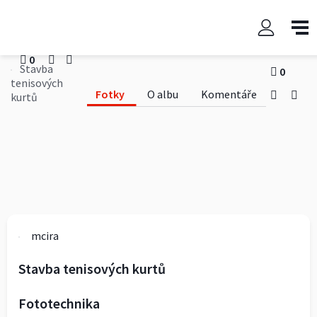
Stavba tenisových kurtů
mcira
0
Stavba
0
tenisových
Fotky
O albu
Komentáře
kurtů
mcira
Stavba tenisových kurtů
Fototechnika