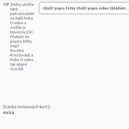
TIP
Změny uložíte
Uložit popis fotky
Uložit popis videa
Ukládám
také
pokračováním
na další fotku
či video a
zrušíte je
klávesou ESC.
Přidejte do
popisu štítky
(např.
#svatba
#cestování) a
fotku či video
tak objeví
více lidí.
0
Stavba tenisových kurtů
mcira