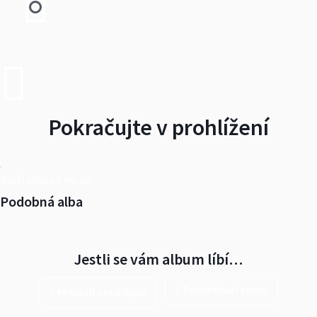
Pokračujte v prohlížení
Další alba od mcira
Podobná alba
Jestli se vám album líbí…
Prohlédnout znovu
Přihlásit se na Rajče