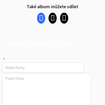
Také album můžete sdílet
Spustit prezentaci
Zastavit
mcira
•