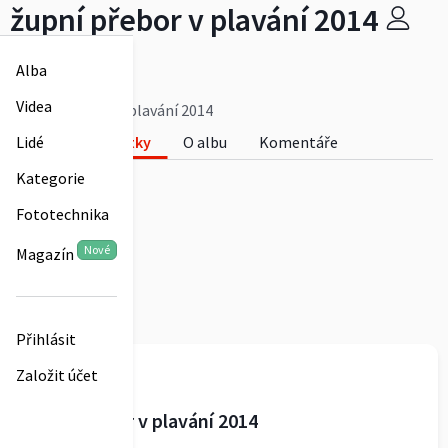
župní přebor v plavání 2014
Slavíkovice
Alba
0
Videa
župní přebor v plavání 2014
Fotky
O albu
Komentáře
Lidé
0
Kategorie
Fototechnika
Nové
Magazín
Přihlásit
Slavíkovice
Založit účet
župní přebor v plavání 2014