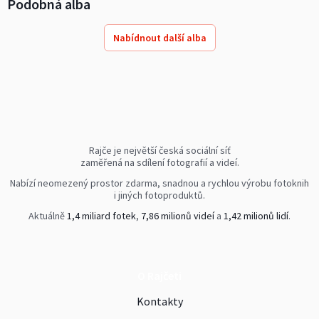
Podobná alba
Nabídnout další alba
Rajče je největší česká sociální síť
zaměřená na sdílení fotografií a videí.
Nabízí neomezený prostor zdarma, snadnou a rychlou výrobu fotoknih
i jiných fotoproduktů.
Aktuálně
1,4 miliard fotek
,
7,86 milionů videí
a
1,42 milionů lidí
.
O Rajčeti
Kontakty