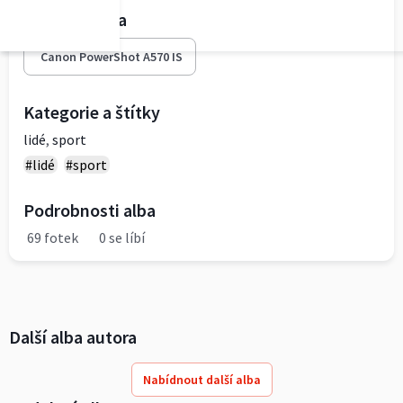
Fototechnika
Canon PowerShot A570 IS
Kategorie a štítky
lidé
,
sport
#lidé
#sport
Podrobnosti alba
69 fotek
0 se líbí
Další alba autora
Nabídnout další alba