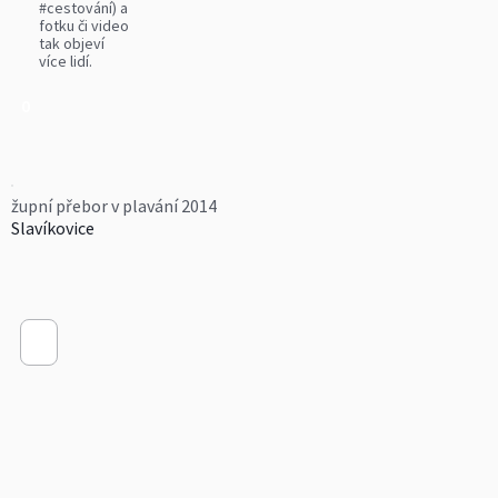
#cestování) a
fotku či video
tak objeví
více lidí.
0
župní přebor v plavání 2014
Slavíkovice