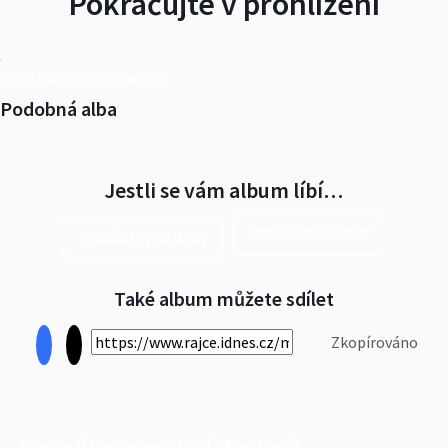
Pokračujte v prohlížení
Další alba od Slavíkovice
Podobná alba
Jestli se vám album líbí…
Prohlédnout znovu
Přihlásit se na Rajče
Také album můžete sdílet
Zkopírováno
Spustit prezentaci
Zastavit