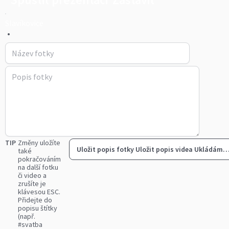
Slavíkovice
•
TIP
Změny uložíte
Uložit popis fotky
Uložit popis videa
Ukládám
také
pokračováním
na další fotku
či video a
zrušíte je
klávesou ESC.
Přidejte do
popisu štítky
(např.
#svatba