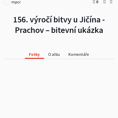
0
mpcr
156. výročí bitvy u Jičína -
Prachov – bitevní ukázka
Fotky
O albu
Komentáře