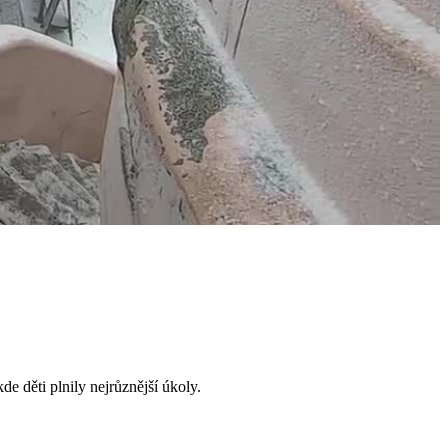
e děti plnily nejrůznější úkoly.