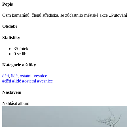
Popis
Osm kamarádů, členů střediska, se zúčastnilo městské akce ,,Putování 
Období
Statistiky
35 fotek
0 se líbí
Kategorie a štítky
děti
,
lidé
,
ostatní
,
vesnice
#děti
#lidé
#ostatní
#vesnice
Nastavení
Nahlásit album