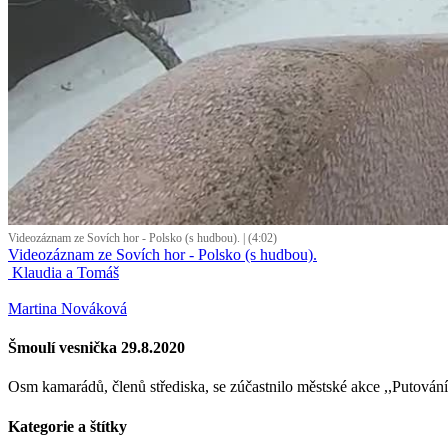
Videozáznam ze Sovích hor - Polsko (s hudbou). | (4:02)
Videozáznam ze Sovích hor - Polsko (s hudbou).
Klaudia a Tomáš
Martina Nováková
Šmoulí vesnička 29.8.2020
Osm kamarádů, členů střediska, se zúčastnilo městské akce ,,Putování 
Kategorie a štítky