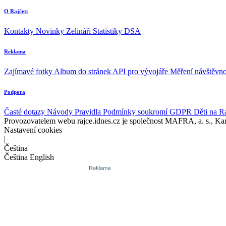
O Rajčeti
Kontakty
Novinky
Zelináři
Statistiky DSA
Reklama
Zajímavé fotky
Album do stránek
API pro vývojáře
Měření návštěvno
Podpora
Časté dotazy
Návody
Pravidla
Podmínky soukromí
GDPR
Děti na R
Provozovatelem webu rajce.idnes.cz je společnost MAFRA, a. s., Ka
Nastavení cookies
|
Čeština
Čeština
English