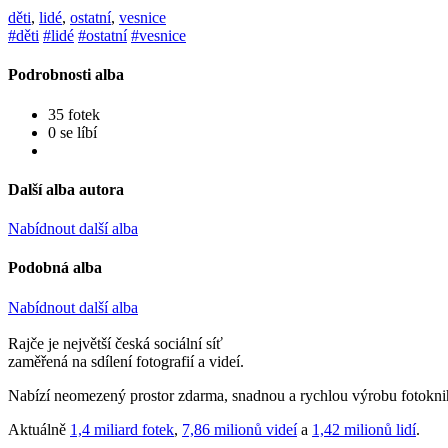
děti
,
lidé
,
ostatní
,
vesnice
#děti
#lidé
#ostatní
#vesnice
Podrobnosti alba
35 fotek
0 se líbí
Další alba autora
Nabídnout další alba
Podobná alba
Nabídnout další alba
Rajče je největší česká sociální síť
zaměřená na sdílení fotografií a videí.
Nabízí neomezený prostor zdarma, snadnou a rychlou výrobu fotoknih
Aktuálně
1,4 miliard fotek
,
7,86 milionů videí
a
1,42 milionů lidí
.