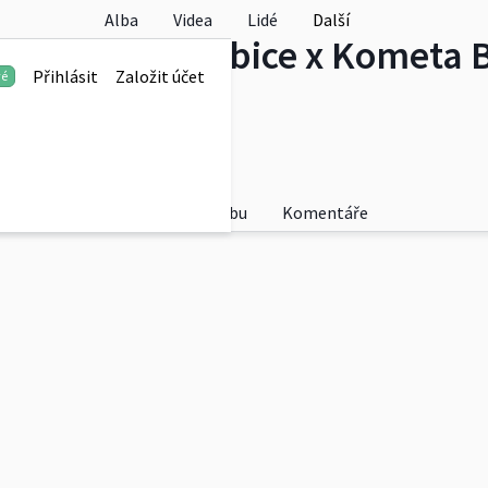
Alba
Videa
Lidé
Další
 Dynamo Pardubice x Kometa 
Přihlásit
Založit účet
vé
Fotky
O albu
Komentáře