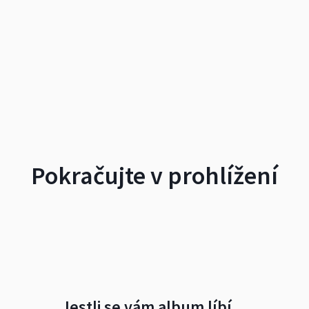
Pokračujte v prohlížení
Jestli se vám album líbí…