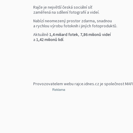
Rajče je největší česká sociální síť
zaměřená na sdílení fotografií a videí.
Nabízí neomezený prostor zdarma, snadnou
a rychlou výrobu fotoknih i jiných fotoproduktů.
Aktuálně
1,4 miliard fotek
,
7,86 milionů videí
a
1,42 milionů lidí
.
Provozovatelem webu rajce.idnes.cz je společnost MAFRA,