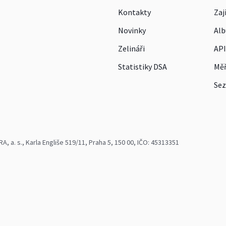
Kontakty
Zaj
Novinky
Alb
Zelináři
API
Statistiky DSA
Měř
Sez
 a. s., Karla Engliše 519/11, Praha 5, 150 00, IČO: 45313351