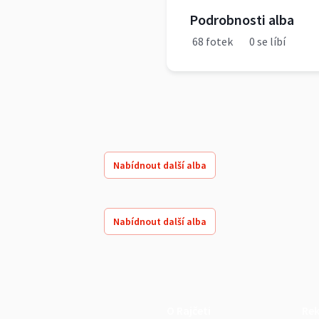
Podrobnosti alba
68 fotek
0 se líbí
Nabídnout další alba
Nabídnout další alba
O Rajčeti
Re