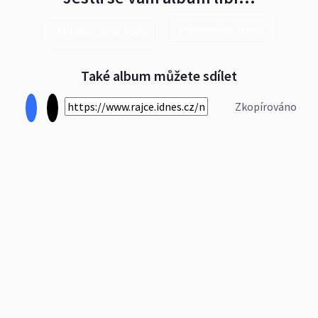
Prohlédnout znovu
Přihlásit se na Rajče
Také album můžete sdílet
Zkopírováno