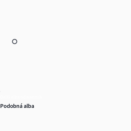
Další alba od ivanmik
Podobná alba