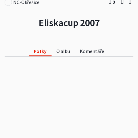
0
NC-Okřešice
Eliskacup 2007
Fotky
O albu
Komentáře