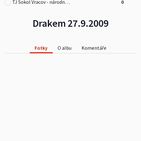
TJ Sokol Vracov - národní házená
0
Drakem 27.9.2009
Fotky
O albu
Komentáře