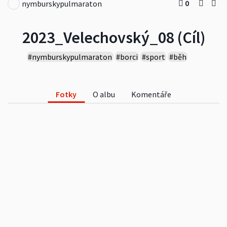
0
nymburskypulmaraton
2023_Velechovský_08 (Cíl)
#nymburskypulmaraton
#borci
#sport
#běh
#nejlepsibezci
#zavod
#závod
#detskézavody
#přípravanazávod
#nabedne
Fotky
O albu
Komentáře