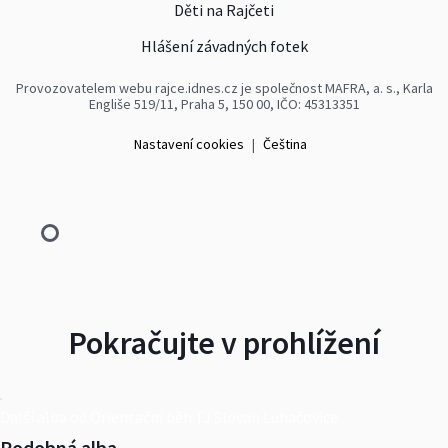
Děti na Rajčeti
Hlášení závadných fotek
Provozovatelem webu rajce.idnes.cz je společnost MAFRA, a. s., Karla
Engliše 519/11, Praha 5, 150 00, IČO: 45313351
Nastavení cookies
|
Čeština
Pokračujte v prohlížení
Další alba od Orientační běh TJ Slovan Luhačovice
Podobná alba