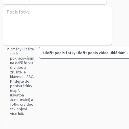
TIP
Změny uložíte
Uložit popis fotky
Uložit popis videa
Ukládám
také
pokračováním
na další fotku
či video a
zrušíte je
klávesou ESC.
Přidejte do
popisu štítky
(např.
#svatba
#cestování) a
fotku či video
tak objeví
více lidí.
0