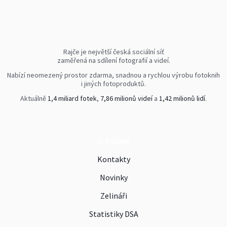
Rajče je největší česká sociální síť
zaměřená na sdílení fotografií a videí.
Nabízí neomezený prostor zdarma, snadnou a rychlou výrobu fotoknih
i jiných fotoproduktů.
Aktuálně
1,4 miliard fotek
,
7,86 milionů videí
a
1,42 milionů lidí
.
O Rajčeti
Kontakty
Novinky
Zelináři
Statistiky DSA