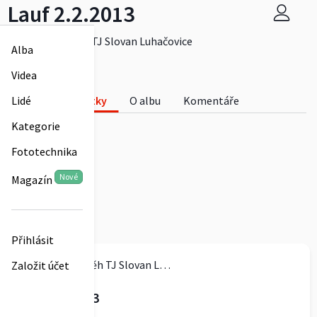
Lauf 2.2.2013
Orientační běh TJ Slovan Luhačovice
Alba
0
Videa
Lauf 2.2.2013
Fotky
O albu
Komentáře
Lidé
0
Kategorie
Fototechnika
Nové
Magazín
Přihlásit
Orientační běh TJ Slovan Luhačovice
Založit účet
Lauf 2.2.2013