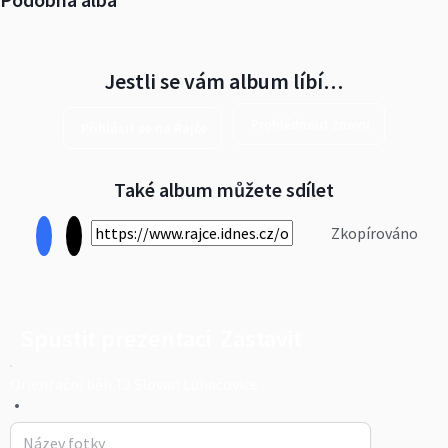
Jestli se vám album líbí…
Prohlédnout znovu
Přihlásit se na Rajče
Také album můžete sdílet
Zkopírováno
Spustit prezentaci
Zastavit
Orientační běh TJ Slovan Luhačovice
•