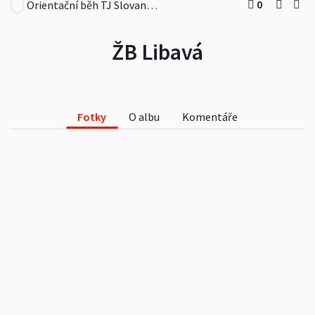
0
Orientační běh TJ Slovan Luhačovice
ŽB Libavá
Fotky
O albu
Komentáře