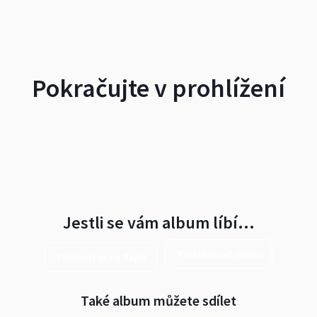
Pokračujte v prohlížení
Jestli se vám album líbí…
Prohlédnout znovu
Přihlásit se na Rajče
Také album můžete sdílet