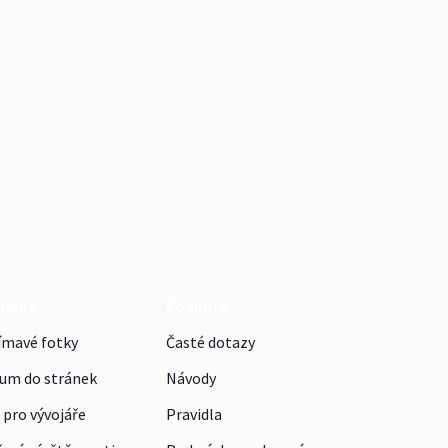
klama
Podpora
ímavé fotky
Časté dotazy
um do stránek
Návody
 pro vývojáře
Pravidla