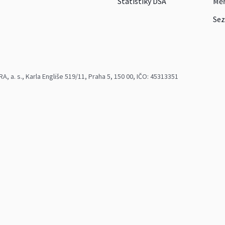
Statistiky DSA
Měř
Sez
 a. s., Karla Engliše 519/11, Praha 5, 150 00, IČO: 45313351