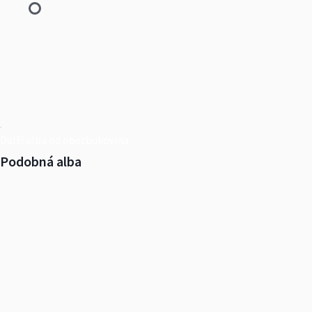
Další alba od obecbukovina
Podobná alba