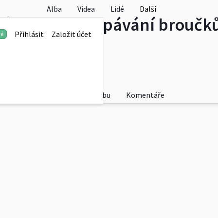
Alba
Videa
Lidé
Další
vý průvod a uspávání broučk
Přihlásit
Založit účet
vé
Fotky
O albu
Komentáře