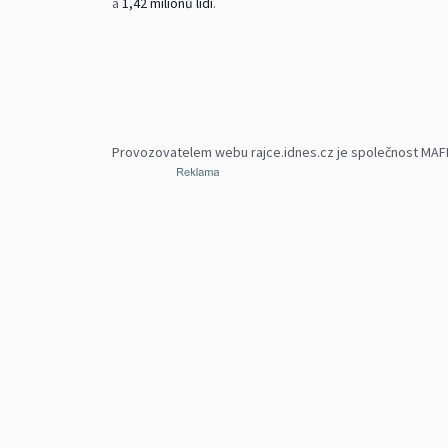
a
1,42 milionů lidí
.
Provozovatelem webu rajce.idnes.cz je společnost MAFRA,