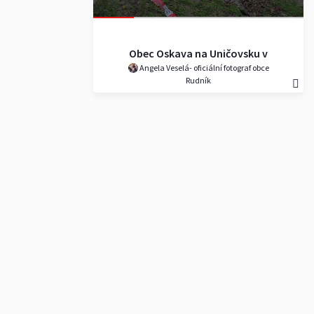
Obec Oskava na Uničovsku v
Angela Veselá- oficiální fotograf obce
Olomouckém kraji kterou
Rudník
postihla blesková povodeň 8.6.
20