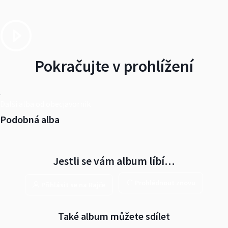
Pokračujte v prohlížení
Další alba od obecjavornik
Podobná alba
Jestli se vám album líbí…
Prohlédnout znovu
Přihlásit se na Rajče
Také album můžete sdílet