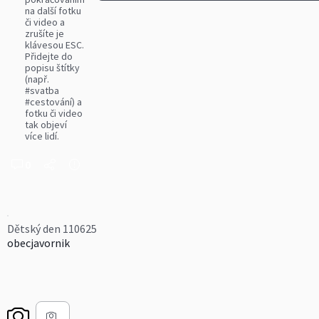
na další fotku
či video a
zrušíte je
klávesou ESC.
Přidejte do
popisu štítky
(např.
#svatba
#cestování) a
fotku či video
tak objeví
více lidí.
0
Dětský den 110625
obecjavornik