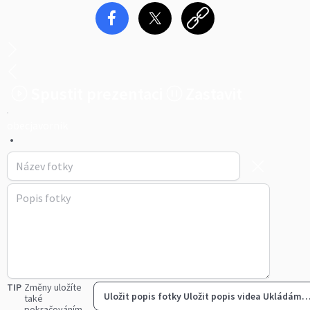
Spustit prezentaci
Zastavit
obecjavornik
•
TIP
Změny uložíte
Uložit popis fotky
Uložit popis videa
Ukládám
také
pokračováním