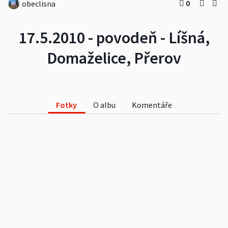
0
obeclisna
17.5.2010 - povodeň - Líšná,
Domaželice, Přerov
Fotky
O albu
Komentáře