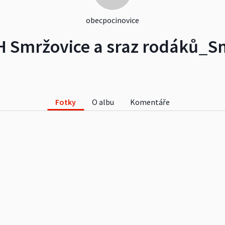
obecpocinovice
H Smržovice a sraz rodáků_S
Fotky
O albu
Komentáře