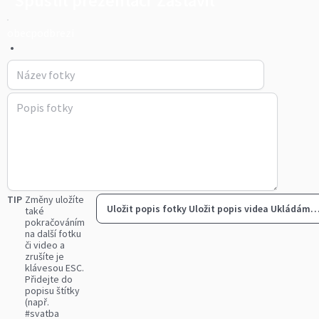
Spustit prezentaci
Zastavit
obecpodbrezi
•
TIP
Změny uložíte
Uložit popis fotky
Uložit popis videa
Ukládám
také
pokračováním
na další fotku
či video a
zrušíte je
klávesou ESC.
Přidejte do
popisu štítky
(např.
#svatba