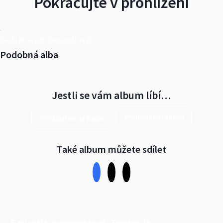
Pokračujte v prohlížení
Další alba od obecpodbrezi
Podobná alba
Jestli se vám album líbí…
Prohlédnout znovu
Přihlásit se na Rajče
Také album můžete sdílet