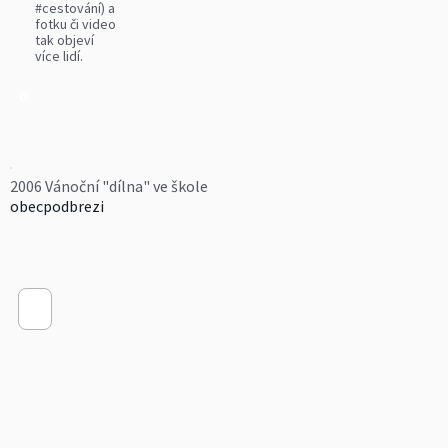
#cestování) a
fotku či video
tak objeví
více lidí.
0
2006 Vánoční "dílna" ve škole
obecpodbrezi