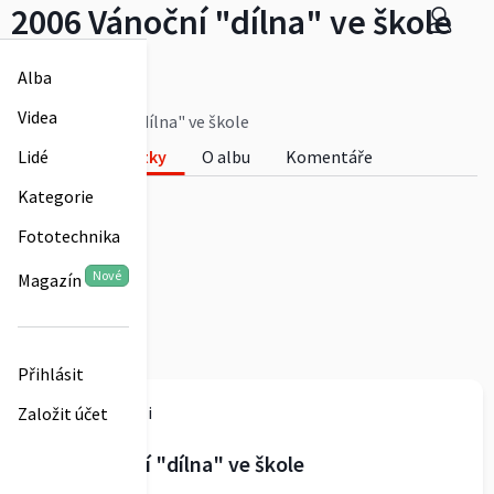
2006 Vánoční "dílna" ve škole
obecpodbrezi
Alba
0
Videa
2006 Vánoční "dílna" ve škole
Lidé
Fotky
O albu
Komentáře
0
Kategorie
Fototechnika
Nové
Magazín
Přihlásit
obecpodbrezi
Založit účet
2006 Vánoční "dílna" ve škole