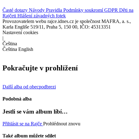
Časté dotazy
Návody
Pravidla
Podmínky soukromí
GDPR
Děti na
Rajčeti
Hlášení závadných fotek
Provozovatelem webu rajce.idnes.cz je společnost MAFRA, a. s.,
Karla Engliše 519/11, Praha 5, 150 00, IČO: 45313351
Nastavení cookies
|
Čeština
Čeština
English
Pokračujte v prohlížení
Další alba od obecpodbrezi
Podobná alba
Jestli se vám album líbí…
Přihlásit se na Rajče
Prohlédnout znovu
Také album můžete sdílet