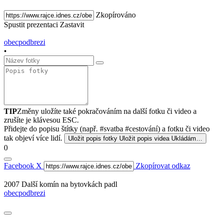
Zkopírováno
Spustit prezentaci
Zastavit
obecpodbrezi
•
TIP
Změny uložíte také pokračováním na další fotku či video a
zrušíte je klávesou ESC.
Přidejte do popisu štítky (např. #svatba #cestování) a fotku či video
tak objeví více lidí.
Uložit popis fotky
Uložit popis videa
Ukládám…
0
Facebook
X
Zkopírovat odkaz
2007 Další komín na bytovkách padl
obecpodbrezi