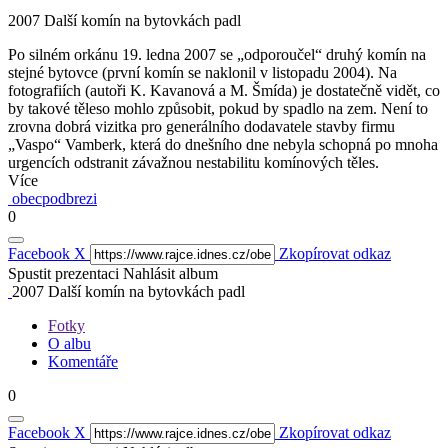
2007 Další komín na bytovkách padl
Po silném orkánu 19. ledna 2007 se „odporoučel“ druhý komín na
stejné bytovce (první komín se naklonil v listopadu 2004). Na
fotografiích (autoři K. Kavanová a M. Šmída) je dostatečně vidět, co
by takové těleso mohlo způsobit, pokud by spadlo na zem. Není to
zrovna dobrá vizitka pro generálního dodavatele stavby firmu
„Vaspo“ Vamberk, která do dnešního dne nebyla schopná po mnoha
urgencích odstranit závažnou nestabilitu komínových těles.
Více
obecpodbrezi
0
Facebook
X
Zkopírovat odkaz
Spustit prezentaci
Nahlásit album
2007 Další komín na bytovkách padl
Fotky
O albu
Komentáře
0
Facebook
X
Zkopírovat odkaz