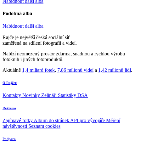
Nabídnout další alba
Podobná alba
Nabídnout další alba
Rajče je největší česká sociální síť
zaměřená na sdílení fotografií a videí.
Nabízí neomezený prostor zdarma, snadnou a rychlou výrobu
fotoknih i jiných fotoproduktů.
Aktuálně
1,4 miliard fotek
,
7,86 milionů videí
a
1,42 milionů lidí
.
O Rajčeti
Kontakty
Novinky
Zelináři
Statistiky DSA
Reklama
Zajímavé fotky
Album do stránek
API pro vývojáře
Měření
návštěvnosti
Seznam cookies
Podpora