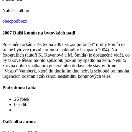
Nahlásit album
obecpodbrezi
2007 Další komín na bytovkách padl
Po silném orkánu 19. ledna 2007 se „odporoučel“ druhý komín na
stejné bytovce (první komín se naklonil v listopadu 2004). Na
fotografiích (autoři K. Kavanová a M. Šmída) je dostatečně vidět, co
by takové těleso mohlo způsobit, pokud by spadlo na zem. Není to
zrovna dobrá vizitka pro generálního dodavatele stavby firmu
„Vaspo“ Vamberk, která do dnešního dne nebyla schopná po mnoha
urgencích odstranit závažnou nestabilitu komínových těles.
Podrobnosti alba
26 fotek
0 se líbí
Další alba autora