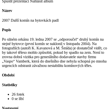
Spustit prezentaci
Nahlásit album
Název
2007 Další komín na bytovkách padl
Popis
Po silném orkánu 19. ledna 2007 se „odporoučel“ druhý komín na
stejné bytovce (první komín se naklonil v listopadu 2004). Na
fotografiích (autoři K. Kavanová a M. Šmída) je dostatečně vidět, co
by takové těleso mohlo způsobit, pokud by spadlo na zem. Není to
zrovna dobrá vizitka pro generálního dodavatele stavby firmu
„Vaspo“ Vamberk, která do dnešního dne nebyla schopná po mnoha
urgencích odstranit závažnou nestabilitu komínových těles.
Období
Statistiky
26 fotek
0 se líbí
Nastavení