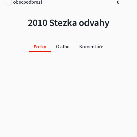
obecpodbrezi
0
2010 Stezka odvahy
Fotky
O albu
Komentáře