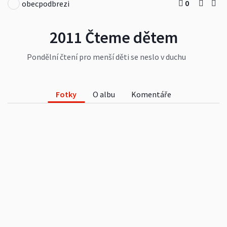
0
obecpodbrezi
2011 Čteme dětem
Pondělní čtení pro menší děti se neslo v duchu
poznávání prstů na rukou. Starší děti se spolu s
Mikulášem (Mikulášovi prázdniny) už těší na letní
prázdniny.
Fotky
O albu
Komentáře