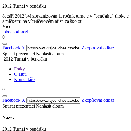
2012 Turnaj v benďáku
8. září 2012 byl zorganizován 1. ročník turnaje v "benďáku" (hokeje
s míčkem) na víceúčelovém hřišti za školou.
Více
obecpodbrezi
0
Facebook
X
Zkopírovat odkaz
Spustit prezentaci
Nahlásit album
2012 Turnaj v benďáku
Fotky
O albu
Komentáře
0
Facebook
X
Zkopírovat odkaz
Spustit prezentaci
Nahlásit album
Název
2012 Turnaj v benďáku