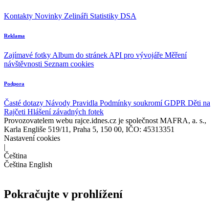
Kontakty
Novinky
Zelináři
Statistiky DSA
Reklama
Zajímavé fotky
Album do stránek
API pro vývojáře
Měření
návštěvnosti
Seznam cookies
Podpora
Časté dotazy
Návody
Pravidla
Podmínky soukromí
GDPR
Děti na
Rajčeti
Hlášení závadných fotek
Provozovatelem webu rajce.idnes.cz je společnost MAFRA, a. s.,
Karla Engliše 519/11, Praha 5, 150 00, IČO: 45313351
Nastavení cookies
|
Čeština
Čeština
English
Pokračujte v prohlížení