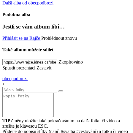
Další alba od obecpodbrezi
Podobná alba
Jestli se vám album líbí…
Přihlásit se na Rajče
Prohlédnout znovu
Také album můžete sdílet
Zkopírováno
Spustit prezentaci
Zastavit
obecpodbrezi
•
TIP
Změny uložíte také pokračováním na další fotku či video a
zrušíte je klávesou ESC.
Přidejte do popisu štítky (např. #svatba #cestování) a fotku či video