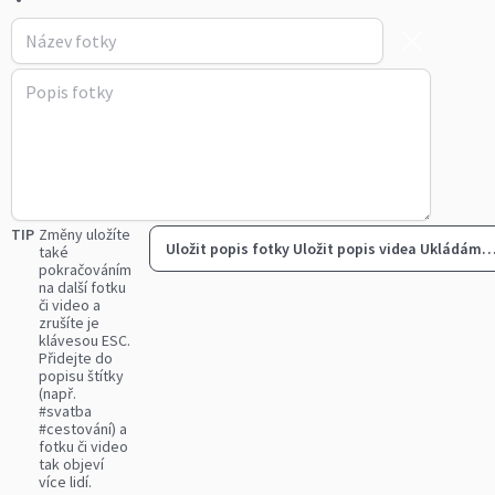
TIP
Změny uložíte
Uložit popis fotky
Uložit popis videa
Ukládám
také
pokračováním
na další fotku
či video a
zrušíte je
klávesou ESC.
Přidejte do
popisu štítky
(např.
#svatba
#cestování) a
fotku či video
tak objeví
více lidí.