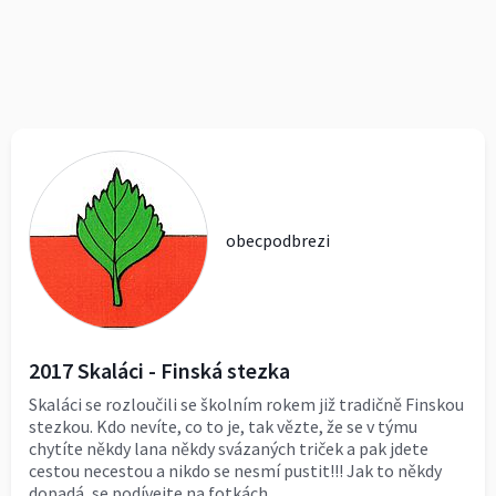
obecpodbrezi
2017 Skaláci - Finská stezka
Skaláci se rozloučili se školním rokem již tradičně Finskou
stezkou. Kdo nevíte, co to je, tak vězte, že se v týmu
chytíte někdy lana někdy svázaných triček a pak jdete
cestou necestou a nikdo se nesmí pustit!!! Jak to někdy
dopadá, se podívejte na fotkách.