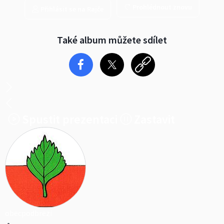
Prohlédnout znovu
Přihlásit se na Rajče
Také album můžete sdílet
Spustit prezentaci
Zastavit
obecpodbrezi
•