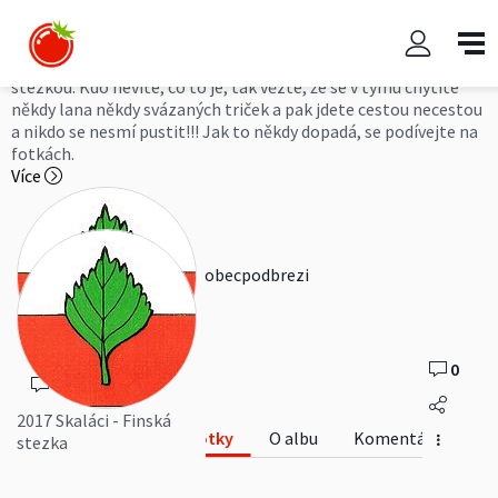
2017 Skaláci - Finská stezka
Skaláci se rozloučili se školním rokem již tradičně Finskou
stezkou. Kdo nevíte, co to je, tak vězte, že se v týmu chytíte
někdy lana někdy svázaných triček a pak jdete cestou necestou
a nikdo se nesmí pustit!!! Jak to někdy dopadá, se podívejte na
fotkách.
Více
obecpodbrezi
0
0
2017 Skaláci - Finská
Fotky
O albu
Komentáře
stezka