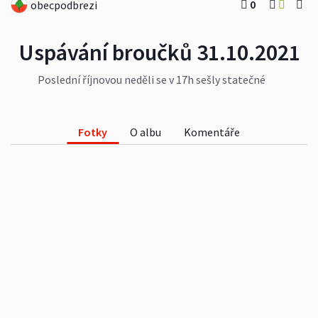
0
obecpodbrezi
Uspávání broučků 31.10.2021
Poslední říjnovou neděli se v 17h sešly statečné
děti s lampióny a vyrobenými broučky, které se
chystaly uložit k zimnímu spánku.
Fotky
O albu
Komentáře