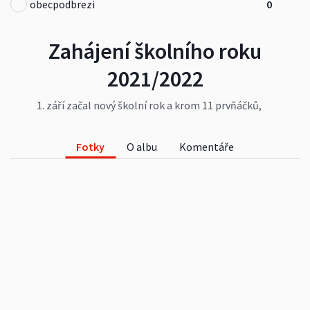
obecpodbrezi
0
Zahájení školního roku
2021/2022
1. září začal nový školní rok a krom 11 prvňáčků,
kteří ve škole začínají nás uvítal i nový pan ředitel,
Mgr. Marek Skála a zároveň jsme se rozloučili s
paní ředitelkou Radomilou Zelenou.
Fotky
O albu
Komentáře