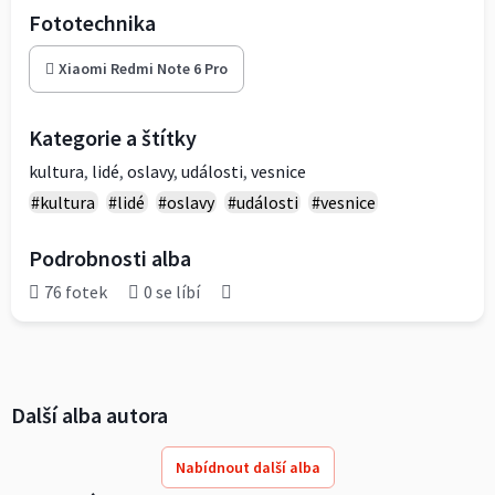
Fototechnika
Xiaomi Redmi Note 6 Pro
Kategorie a štítky
kultura
,
lidé
,
oslavy
,
události
,
vesnice
#kultura
#lidé
#oslavy
#události
#vesnice
Podrobnosti alba
76 fotek
0 se líbí
Další alba autora
Nabídnout další alba