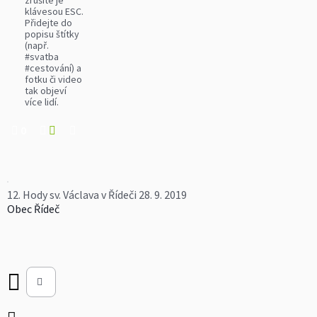
zrušíte je
klávesou ESC.
Přidejte do
popisu štítky
(např.
#svatba
#cestování) a
fotku či video
tak objeví
více lidí.
0
12. Hody sv. Václava v Řídeči 28. 9. 2019
Obec Řídeč