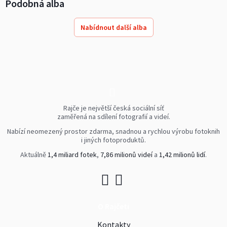
Podobná alba
Nabídnout další alba
Rajče je největší česká sociální síť
zaměřená na sdílení fotografií a videí.
Nabízí neomezený prostor zdarma, snadnou a rychlou výrobu fotoknih
i jiných fotoproduktů.
Aktuálně
1,4 miliard fotek
,
7,86 milionů videí
a
1,42 milionů lidí
.
O Rajčeti
Kontakty