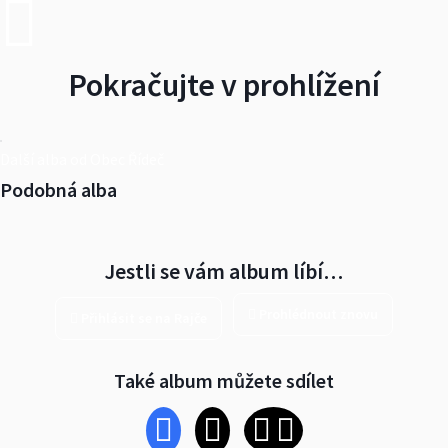
Pokračujte v prohlížení
Další alba od Obec Řídeč
Podobná alba
Jestli se vám album líbí…
Prohlédnout znovu
Přihlásit se na Rajče
Také album můžete sdílet