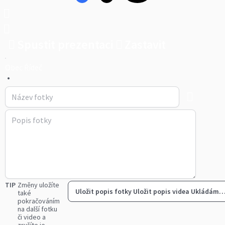
Spustit prezentaci
Zastavit
Obec Řídeč
•
TIP
Změny uložíte
Uložit popis fotky
Uložit popis videa
Ukládám
také
pokračováním
na další fotku
či video a