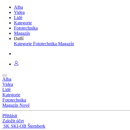
Alba
Videa
Lidé
Kategorie
Fototechnika
Magazín
Další
Kategorie
Fototechnika
Magazín
Alba
Videa
Lidé
Kategorie
Fototechnika
Magazín
Nové
Přihlásit
Založit účet
SK SKI-OB Šternberk