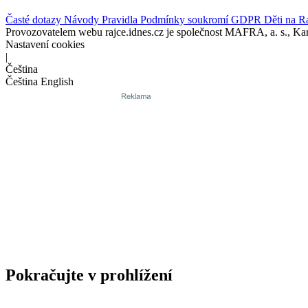
Časté dotazy
Návody
Pravidla
Podmínky soukromí
GDPR
Děti na R
Provozovatelem webu rajce.idnes.cz je společnost MAFRA, a. s., Ka
Nastavení cookies
|
Čeština
Čeština
English
Pokračujte v prohlížení