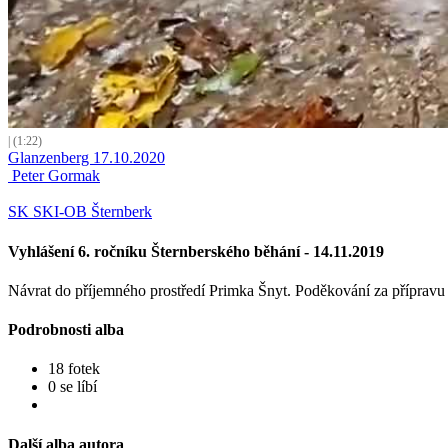
| (1:22)
Glanzenberg 17.10.2020
Peter Gormak
SK SKI-OB Šternberk
Vyhlášení 6. ročníku Šternberského běhání - 14.11.2019
Návrat do příjemného prostředí Primka Šnyt. Poděkování za přípravu 
Podrobnosti alba
18 fotek
0 se líbí
Další alba autora