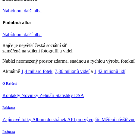
Nabídnout další alba
Podobná alba
Nabídnout další alba
Rajče je největší česká sociální síť
zaměřená na sdílení fotografií a videí.
Nabízí neomezený prostor zdarma, snadnou a rychlou výrobu fotoknih
Aktuálně
1,4 miliard fotek
,
7,86 milionů videí
a
1,42 milionů lidí
.
O Rajčeti
Kontakty
Novinky
Zelináři
Statistiky DSA
Reklama
Zajímavé fotky
Album do stránek
API pro vývojáře
Měření návštěvno
Podpora