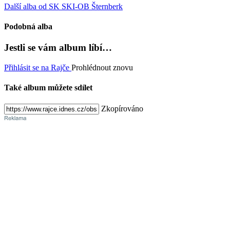
Další alba od SK SKI-OB Šternberk
Podobná alba
Jestli se vám album líbí…
Přihlásit se na Rajče
Prohlédnout znovu
Také album můžete sdílet
Zkopírováno