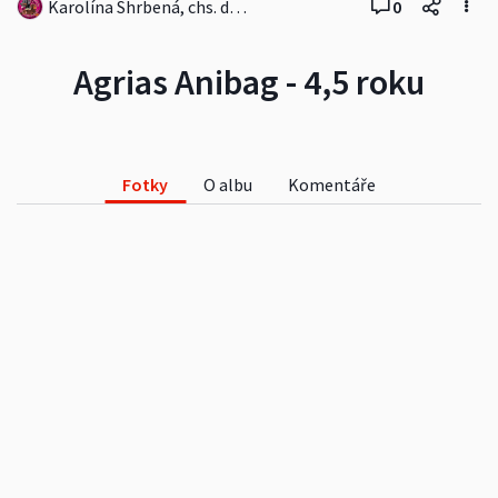
Karolína Shrbená, chs. dobrmanů od Černých démonů
0
Agrias Anibag - 4,5 roku
Fotky
O albu
Komentáře