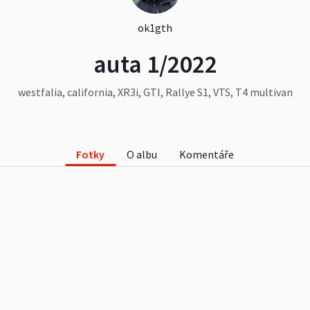
ok1gth
auta 1/2022
westfalia, california, XR3i, GTI, Rallye S1, VTS, T4 multivan
Fotky
O albu
Komentáře