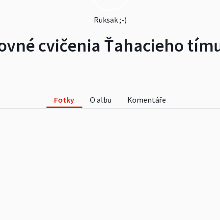
Ruksak ;-)
vné cvičenia Ťahacieho tím
Fotky
O albu
Komentáře