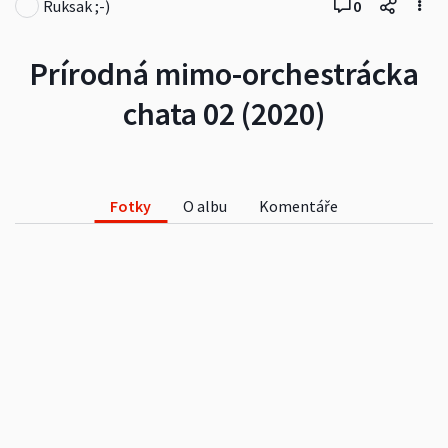
Ruksak ;-)
0
Prírodná mimo-orchestrácka
chata 02 (2020)
Fotky
O albu
Komentáře