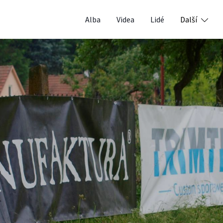
Alba
Videa
Lidé
Další