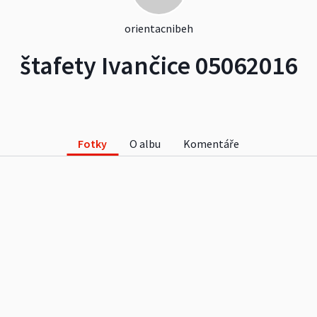
orientacnibeh
štafety Ivančice 05062016
Fotky
O albu
Komentáře