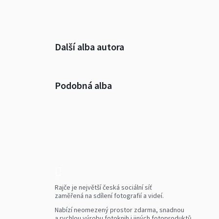
Další alba autora
Podobná alba
Rajče je největší česká sociální síť
zaměřená na sdílení fotografií a videí.
Nabízí neomezený prostor zdarma, snadnou
a rychlou výrobu fotoknih i jiných fotoproduktů.