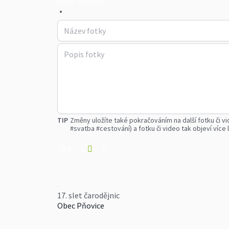
Obec Pňovice
•
TIP
Změny uložíte také pokračováním na další fotku či vi
#svatba #cestování) a fotku či video tak objeví více l
0
17. slet čarodějnic
Obec Pňovice