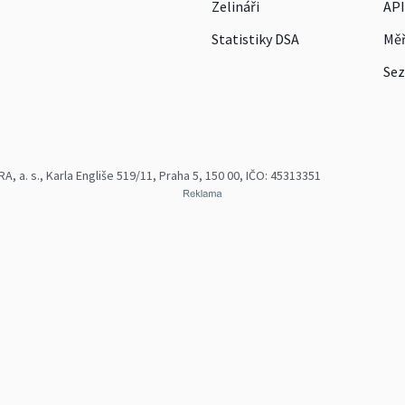
Zelináři
API
Statistiky DSA
Měř
Sez
 a. s., Karla Engliše 519/11, Praha 5, 150 00, IČO: 45313351