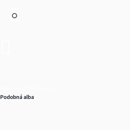
Další alba od Obec Pňovice
Podobná alba