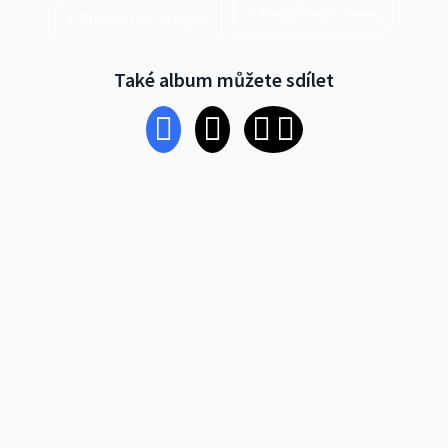
Prohlédnout znovu
Přihlásit se na Rajče
Také album můžete sdílet