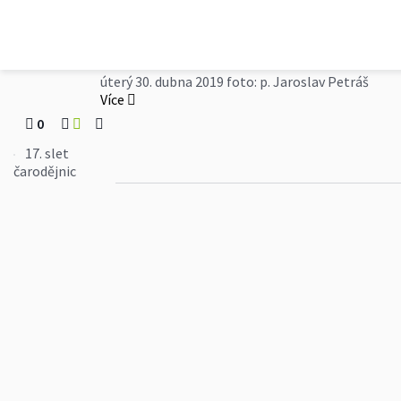
Obec Pňovice
17. slet čarodějnic
úterý 30. dubna 2019 foto: p. Jaroslav Petráš
Více
0
17. slet
čarodějnic