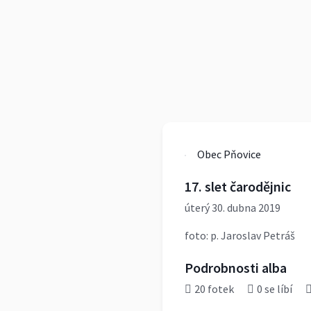
Obec Pňovice
17. slet čarodějnic
úterý 30. dubna 2019
foto: p. Jaroslav Petráš
Podrobnosti alba
20 fotek
0 se líbí