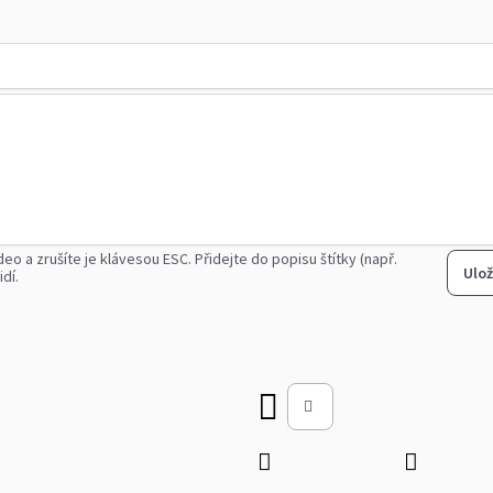
deo a zrušíte je klávesou ESC.
Přidejte do popisu štítky (např.
Ulož
idí.