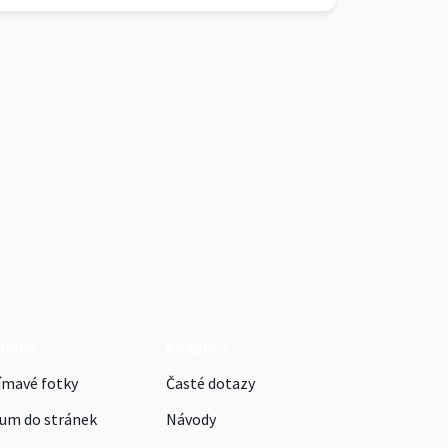
klama
Podpora
ímavé fotky
Časté dotazy
um do stránek
Návody