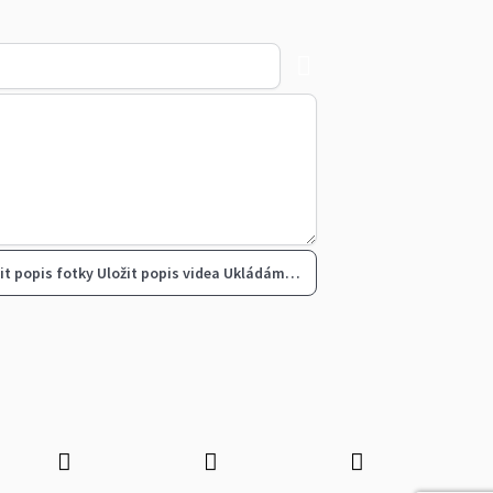
it popis fotky
Uložit popis videa
Ukládám…