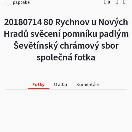
0
paptabe
20180714 80 Rychnov u Nových
Hradů svěcení pomníku padlým
Ševětínský chrámový sbor
společná fotka
Fotky
O albu
Komentáře