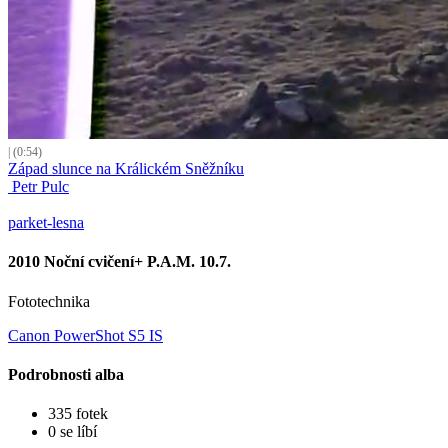
| (0:54)
Západ slunce na Králickém Sněžníku
Petr Pulc
parket-lesna
2010 Noční cvičení+ P.A.M. 10.7.
Fototechnika
Canon PowerShot S5 IS
Podrobnosti alba
335 fotek
0 se líbí