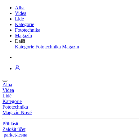
Alba
Videa
Lidé
Kategorie
Fototechnika
Magazín
Další
Kategorie
Fototechnika
Magazín
Alba
Videa
Lidé
Kategorie
Fototechnika
Magazín
Nové
Přihlásit
Založit účet
parket-lesna