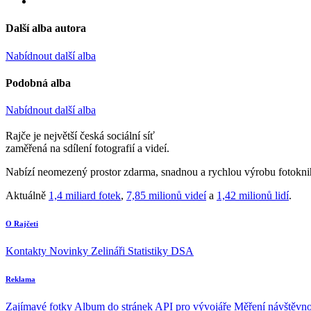
Další alba autora
Nabídnout další alba
Podobná alba
Nabídnout další alba
Rajče je největší česká sociální síť
zaměřená na sdílení fotografií a videí.
Nabízí neomezený prostor zdarma, snadnou a rychlou výrobu fotoknih
Aktuálně
1,4 miliard fotek
,
7,85 milionů videí
a
1,42 milionů lidí
.
O Rajčeti
Kontakty
Novinky
Zelináři
Statistiky DSA
Reklama
Zajímavé fotky
Album do stránek
API pro vývojáře
Měření návštěvno