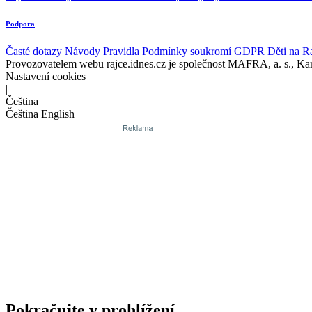
Podpora
Časté dotazy
Návody
Pravidla
Podmínky soukromí
GDPR
Děti na R
Provozovatelem webu rajce.idnes.cz je společnost MAFRA, a. s., Ka
Nastavení cookies
|
Čeština
Čeština
English
Pokračujte v prohlížení