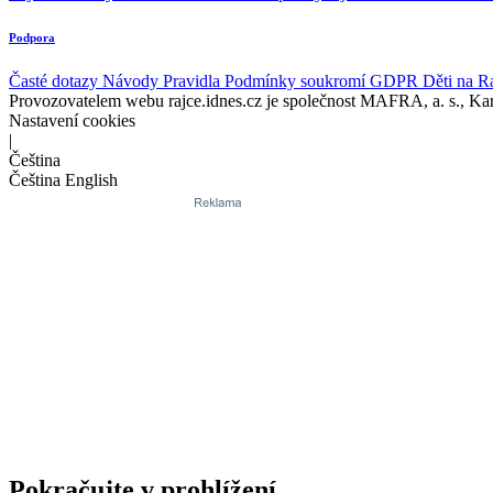
Podpora
Časté dotazy
Návody
Pravidla
Podmínky soukromí
GDPR
Děti na R
Provozovatelem webu rajce.idnes.cz je společnost MAFRA, a. s., Ka
Nastavení cookies
|
Čeština
Čeština
English
Pokračujte v prohlížení