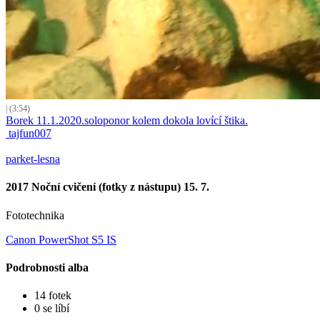
| (3:54)
Borek 11.1.2020.soloponor kolem dokola lovící štika.
tajfun007
parket-lesna
2017 Noční cvičení (fotky z nástupu) 15. 7.
Fototechnika
Canon PowerShot S5 IS
Podrobnosti alba
14 fotek
0 se líbí