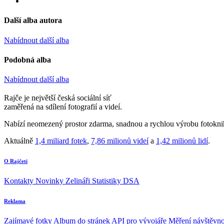
Další alba autora
Nabídnout další alba
Podobná alba
Nabídnout další alba
Rajče je největší česká sociální síť
zaměřená na sdílení fotografií a videí.
Nabízí neomezený prostor zdarma, snadnou a rychlou výrobu fotoknih
Aktuálně
1,4 miliard fotek
,
7,86 milionů videí
a
1,42 milionů lidí
.
O Rajčeti
Kontakty
Novinky
Zelináři
Statistiky DSA
Reklama
Zajímavé fotky
Album do stránek
API pro vývojáře
Měření návštěvno