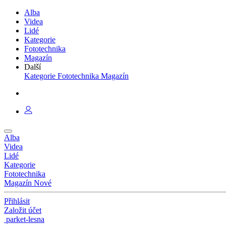
Alba
Videa
Lidé
Kategorie
Fototechnika
Magazín
Další
Kategorie
Fototechnika
Magazín
Alba
Videa
Lidé
Kategorie
Fototechnika
Magazín
Nové
Přihlásit
Založit účet
parket-lesna